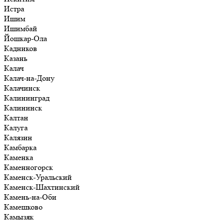
Истра
Ишим
Ишимбай
Йошкар-Ола
Кадников
Казань
Калач
Калач-на-Дону
Калачинск
Калининград
Калининск
Калтан
Калуга
Калязин
Камбарка
Каменка
Каменногорск
Каменск-Уральский
Каменск-Шахтинский
Камень-на-Оби
Камешково
Камызяк