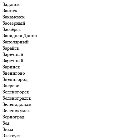
Задонск
Заинск
Закаменск
Заозёрный
Заозёрск
Западная Двина
Заполярный
Зарайск
Заречный
Заречный
Заринск
Звенигово
Звенигород
Зверево
Зеленогорск
Зеленоградск
Зеленодольск
Зеленокумск
Зерноград
Зея
Зима
Златоуст