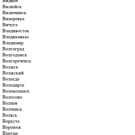
Видное
Вилюйск
Вилючинск
Вихоревка
Вичуга
Владивосток
Владикавказ
Владимир
Волгоград
Волгодонск
Волгореченск
Волжск
Волжский
Вологда
Володарск
Волоколамск
Волосово
Волхов
Волчанск
Вольск
Воркута
Воронеж
Ворсма