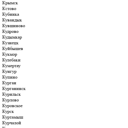
Крымск
Кстово
Кубинка
Кувандык
Кувшиново
Кудрово
Кудымкар
Кузнецк
Куйбышев
Кукмор
Кулебаки
Кумертау
Кунгур
Купино
Курган
Курганинск
Курильск
Курлово
Куровское
Курск
Куртамыш
Курчалой