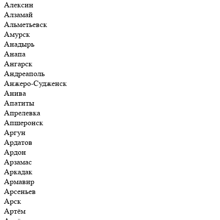
Алексин
Алзамай
Альметьевск
Амурск
Анадырь
Анапа
Ангарск
Андреаполь
Анжеро-Судженск
Анива
Апатиты
Апрелевка
Апшеронск
Аргун
Ардатов
Ардон
Арзамас
Аркадак
Армавир
Арсеньев
Арск
Артём