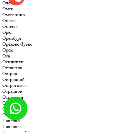
Олонец
Омск
Омутнинск
Онега
Опочка
Орёл
Оренбург
Орехово-Зуево
Орск
Оса
Осинники
Осташков
Остров
Островной
Острогожск
Отрадное
Отрадный
Оха
Оханск
Очёр
Павлово
Павловск