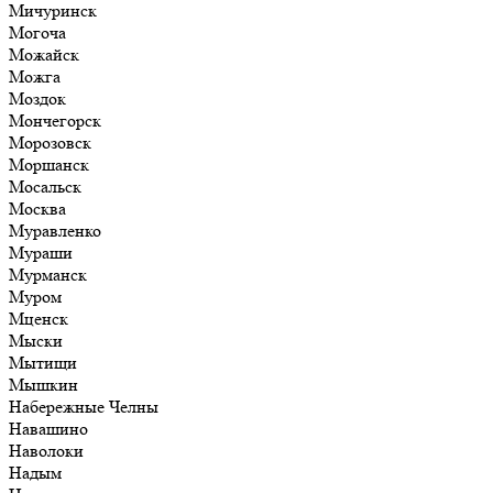
Мичуринск
Могоча
Можайск
Можга
Моздок
Мончегорск
Морозовск
Моршанск
Мосальск
Москва
Муравленко
Мураши
Мурманск
Муром
Мценск
Мыски
Мытищи
Мышкин
Набережные Челны
Навашино
Наволоки
Надым