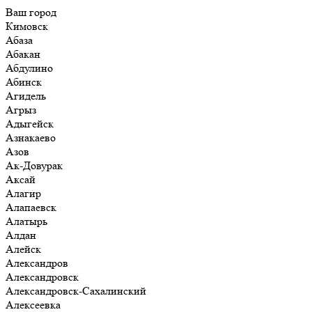
Ваш город
Кимовск
Абаза
Абакан
Абдулино
Абинск
Агидель
Агрыз
Адыгейск
Азнакаево
Азов
Ак-Довурак
Аксай
Алагир
Алапаевск
Алатырь
Алдан
Алейск
Александров
Александровск
Александровск-Сахалинский
Алексеевка