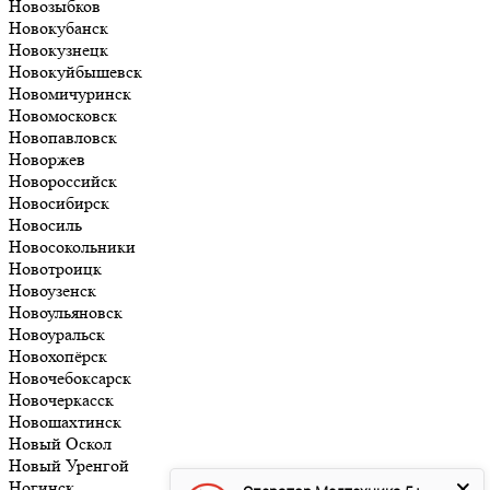
Новозыбков
Новокубанск
Новокузнецк
Новокуйбышевск
Новомичуринск
Новомосковск
Новопавловск
Новоржев
Новороссийск
Новосибирск
Новосиль
Новосокольники
Новотроицк
Новоузенск
Новоульяновск
Новоуральск
Новохопёрск
Новочебоксарск
Новочеркасск
Новошахтинск
Новый Оскол
Новый Уренгой
Ногинск