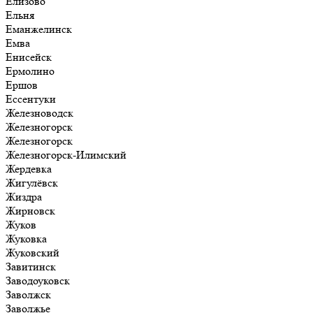
Елизово
Ельня
Еманжелинск
Емва
Енисейск
Ермолино
Ершов
Ессентуки
Железноводск
Железногорск
Железногорск
Железногорск-Илимский
Жердевка
Жигулёвск
Жиздра
Жирновск
Жуков
Жуковка
Жуковский
Завитинск
Заводоуковск
Заволжск
Заволжье