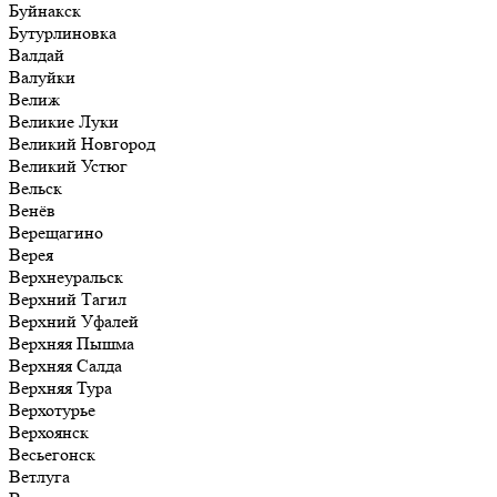
Буйнакск
Бутурлиновка
Валдай
Валуйки
Велиж
Великие Луки
Великий Новгород
Великий Устюг
Вельск
Венёв
Верещагино
Верея
Верхнеуральск
Верхний Тагил
Верхний Уфалей
Верхняя Пышма
Верхняя Салда
Верхняя Тура
Верхотурье
Верхоянск
Весьегонск
Ветлуга