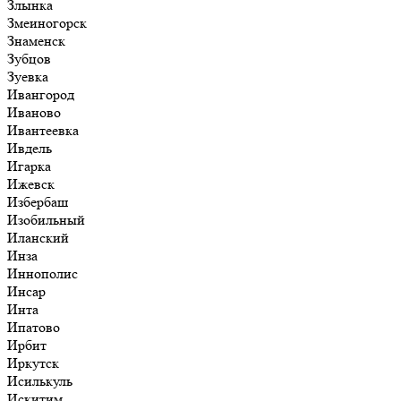
Злынка
Змеиногорск
Знаменск
Зубцов
Зуевка
Ивангород
Иваново
Ивантеевка
Ивдель
Игарка
Ижевск
Избербаш
Изобильный
Иланский
Инза
Иннополис
Инсар
Инта
Ипатово
Ирбит
Иркутск
Исилькуль
Искитим