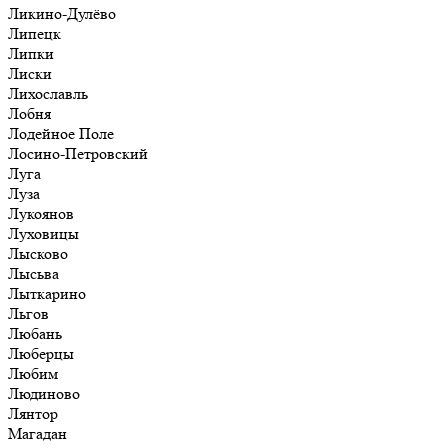
Ликино-Дулёво
Липецк
Липки
Лиски
Лихославль
Лобня
Лодейное Поле
Лосино-Петровский
Луга
Луза
Лукоянов
Луховицы
Лысково
Лысьва
Лыткарино
Льгов
Любань
Люберцы
Любим
Людиново
Лянтор
Магадан