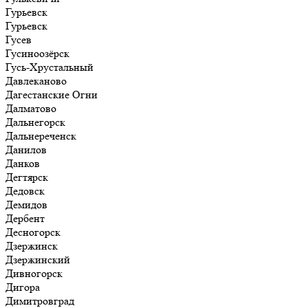
Гурьевск
Гурьевск
Гусев
Гусиноозёрск
Гусь-Хрустальный
Давлеканово
Дагестанские Огни
Далматово
Дальнегорск
Дальнереченск
Данилов
Данков
Дегтярск
Дедовск
Демидов
Дербент
Десногорск
Дзержинск
Дзержинский
Дивногорск
Дигора
Димитровград