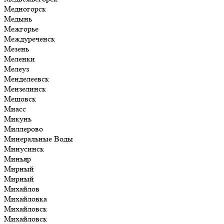
Медногорск
Медынь
Межгорье
Междуреченск
Мезень
Меленки
Мелеуз
Менделеевск
Мензелинск
Мещовск
Миасс
Микунь
Миллерово
Минеральные Воды
Минусинск
Миньяр
Мирный
Мирный
Михайлов
Михайловка
Михайловск
Михайловск