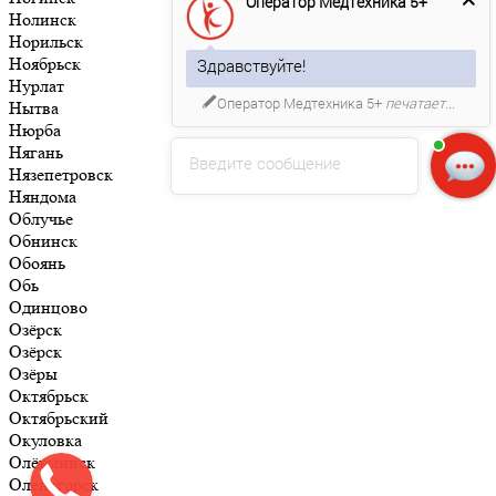
Оператор Медтехника 5+
Нолинск
Норильск
Ноябрьск
Здравствуйте!
Нурлат
Оператор Медтехника 5+
печатает...
Нытва
Нюрба
Нягань
Введите сообщение
Нязепетровск
Няндома
Облучье
Обнинск
Обоянь
Обь
Одинцово
Озёрск
Озёрск
Озёры
Октябрьск
Октябрьский
Окуловка
Олёкминск
Оленегорск