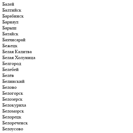
Балей
Балтийск
Барабинск
Барнаул
Барыш
Батайск
Бахчисарай
Бежецк
Белая Калитва
Белая Холуница
Белгород
Белебей
Белёв
Белинский
Белово
Белогорск
Белозерск
Белокуриха
Беломорск
Белорецк
Белореченск
Белоусово