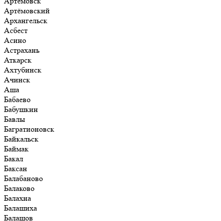
Артёмовск
Артёмовский
Архангельск
Асбест
Асино
Астрахань
Аткарск
Ахтубинск
Ачинск
Аша
Бабаево
Бабушкин
Бавлы
Багратионовск
Байкальск
Баймак
Бакал
Баксан
Балабаново
Балаково
Балахна
Балашиха
Балашов