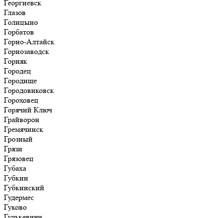
Георгиевск
Глазов
Голицыно
Горбатов
Горно-Алтайск
Горнозаводск
Горняк
Городец
Городище
Городовиковск
Гороховец
Горячий Ключ
Грайворон
Гремячинск
Грозный
Грязи
Грязовец
Губаха
Губкин
Губкинский
Гудермес
Гуково
Гулькевичи