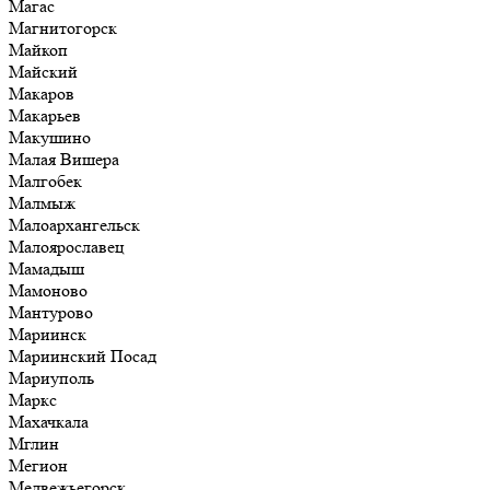
Магас
Магнитогорск
Майкоп
Майский
Макаров
Макарьев
Макушино
Малая Вишера
Малгобек
Малмыж
Малоархангельск
Малоярославец
Мамадыш
Мамоново
Мантурово
Мариинск
Мариинский Посад
Мариуполь
Маркс
Махачкала
Мглин
Мегион
Медвежьегорск