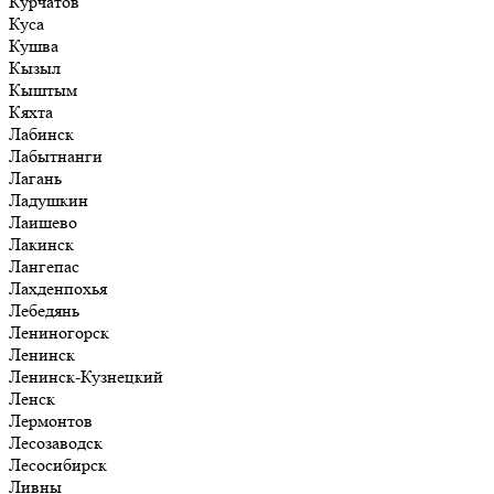
Курчатов
Куса
Кушва
Кызыл
Кыштым
Кяхта
Лабинск
Лабытнанги
Лагань
Ладушкин
Лаишево
Лакинск
Лангепас
Лахденпохья
Лебедянь
Лениногорск
Ленинск
Ленинск-Кузнецкий
Ленск
Лермонтов
Лесозаводск
Лесосибирск
Ливны