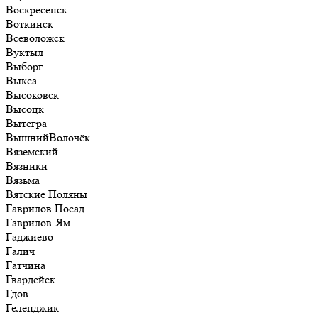
Воскресенск
Воткинск
Всеволожск
Вуктыл
Выборг
Выкса
Высоковск
Высоцк
Вытегра
ВышнийВолочёк
Вяземский
Вязники
Вязьма
Вятские Поляны
Гаврилов Посад
Гаврилов-Ям
Гаджиево
Галич
Гатчина
Гвардейск
Гдов
Геленджик