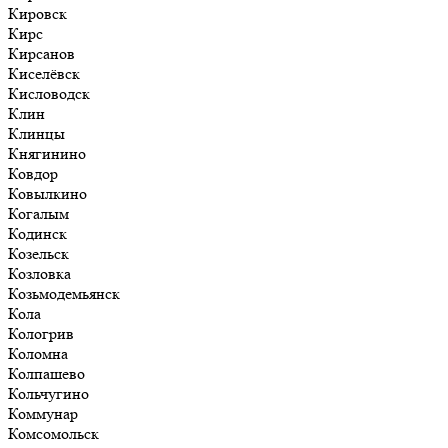
Кировск
Кирс
Кирсанов
Киселёвск
Кисловодск
Клин
Клинцы
Княгинино
Ковдор
Ковылкино
Когалым
Кодинск
Козельск
Козловка
Козьмодемьянск
Кола
Кологрив
Коломна
Колпашево
Кольчугино
Коммунар
Комсомольск