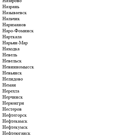
Назарово
Назрань
Называевск
Нальчик
Нариманов
Наро-Фоминск
Нарткала
Нарьян-Мар
Находка
Невель
Невельск
Невинномысск
Невьянск
Нелидово
Неман
Нерехта
Нерчинск
Нерюнгри
Нестеров
Нефтегорск
Нефтекамск
Нефтекумск
Нефтеюганск