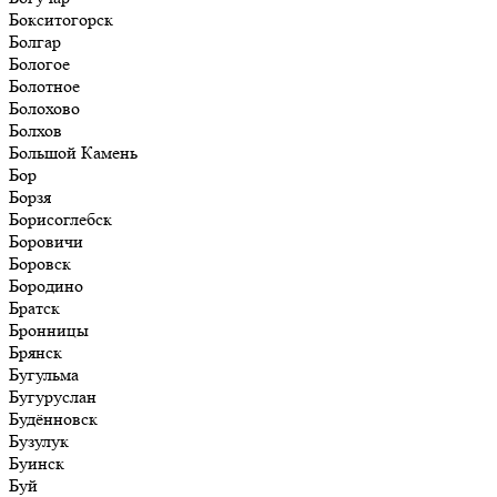
Бокситогорск
Болгар
Бологое
Болотное
Болохово
Болхов
Большой Камень
Бор
Борзя
Борисоглебск
Боровичи
Боровск
Бородино
Братск
Бронницы
Брянск
Бугульма
Бугуруслан
Будённовск
Бузулук
Буинск
Буй