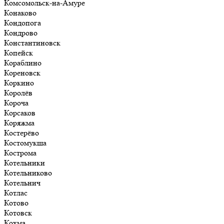
Комсомольск-на-Амуре
Конаково
Кондопога
Кондрово
Константиновск
Копейск
Кораблино
Кореновск
Коркино
Королёв
Короча
Корсаков
Коряжма
Костерёво
Костомукша
Кострома
Котельники
Котельниково
Котельнич
Котлас
Котово
Котовск
Кохма