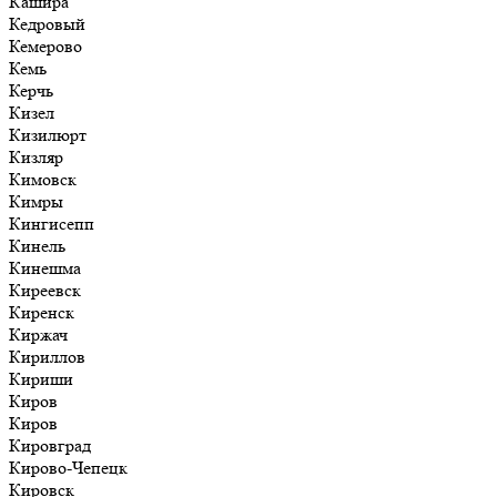
Кашира
Кедровый
Кемерово
Кемь
Керчь
Кизел
Кизилюрт
Кизляр
Кимовск
Кимры
Кингисепп
Кинель
Кинешма
Киреевск
Киренск
Киржач
Кириллов
Кириши
Киров
Киров
Кировград
Кирово-Чепецк
Кировск