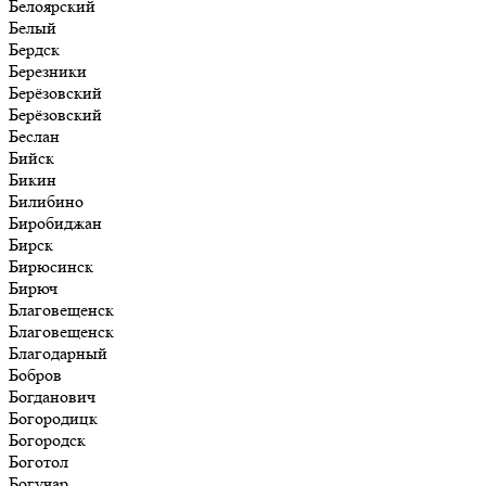
Белоярский
Белый
Бердск
Березники
Берёзовский
Берёзовский
Беслан
Бийск
Бикин
Билибино
Биробиджан
Бирск
Бирюсинск
Бирюч
Благовещенск
Благовещенск
Благодарный
Бобров
Богданович
Богородицк
Богородск
Боготол
Богучар