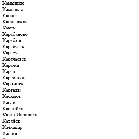
Камышин
Камышлов
Канаш
Кандалакша
Канск
Карабаново
Карабаш
Карабулак
Карасук
Карачаевск
Карачев
Каргат
Каргополь
Карпинск
Карталы
Касимов
Касли
Каспийск
Катав-Ивановск
Катайск
Качканар
Кашин