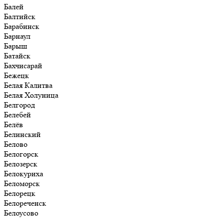
Балей
Балтийск
Барабинск
Барнаул
Барыш
Батайск
Бахчисарай
Бежецк
Белая Калитва
Белая Холуница
Белгород
Белебей
Белёв
Белинский
Белово
Белогорск
Белозерск
Белокуриха
Беломорск
Белорецк
Белореченск
Белоусово