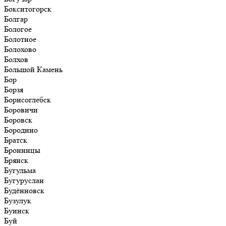
Бокситогорск
Болгар
Бологое
Болотное
Болохово
Болхов
Большой Камень
Бор
Борзя
Борисоглебск
Боровичи
Боровск
Бородино
Братск
Бронницы
Брянск
Бугульма
Бугуруслан
Будённовск
Бузулук
Буинск
Буй