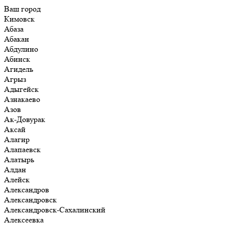
Ваш город
Кимовск
Абаза
Абакан
Абдулино
Абинск
Агидель
Агрыз
Адыгейск
Азнакаево
Азов
Ак-Довурак
Аксай
Алагир
Алапаевск
Алатырь
Алдан
Алейск
Александров
Александровск
Александровск-Сахалинский
Алексеевка