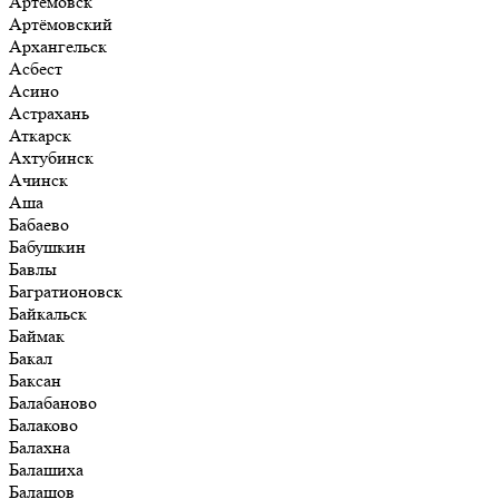
Артёмовск
Артёмовский
Архангельск
Асбест
Асино
Астрахань
Аткарск
Ахтубинск
Ачинск
Аша
Бабаево
Бабушкин
Бавлы
Багратионовск
Байкальск
Баймак
Бакал
Баксан
Балабаново
Балаково
Балахна
Балашиха
Балашов