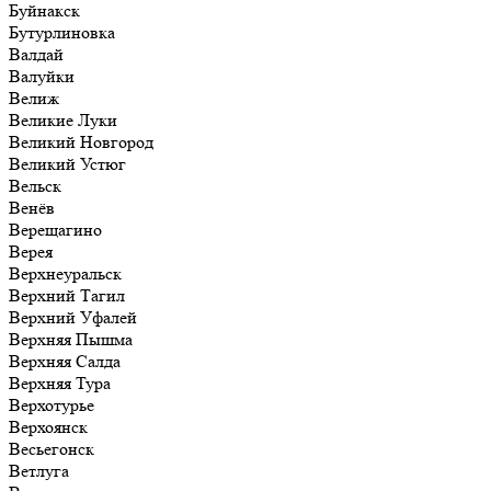
Буйнакск
Бутурлиновка
Валдай
Валуйки
Велиж
Великие Луки
Великий Новгород
Великий Устюг
Вельск
Венёв
Верещагино
Верея
Верхнеуральск
Верхний Тагил
Верхний Уфалей
Верхняя Пышма
Верхняя Салда
Верхняя Тура
Верхотурье
Верхоянск
Весьегонск
Ветлуга