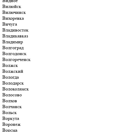
Видное
Вилюйск
Вилючинск
Вихоревка
Вичуга
Владивосток
Владикавказ
Владимир
Волгоград
Волгодонск
Волгореченск
Волжск
Волжский
Вологда
Володарск
Волоколамск
Волосово
Волхов
Волчанск
Вольск
Воркута
Воронеж
Ворсма