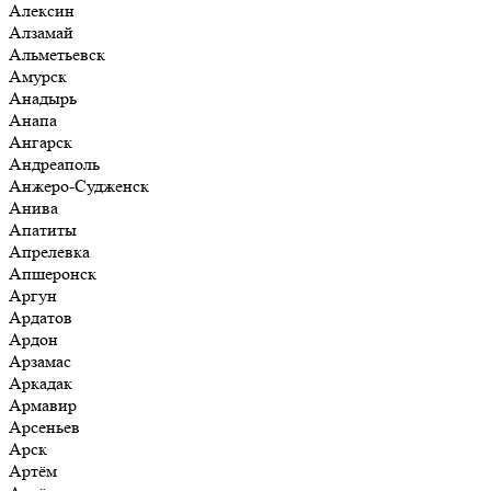
Алексин
Алзамай
Альметьевск
Амурск
Анадырь
Анапа
Ангарск
Андреаполь
Анжеро-Судженск
Анива
Апатиты
Апрелевка
Апшеронск
Аргун
Ардатов
Ардон
Арзамас
Аркадак
Армавир
Арсеньев
Арск
Артём