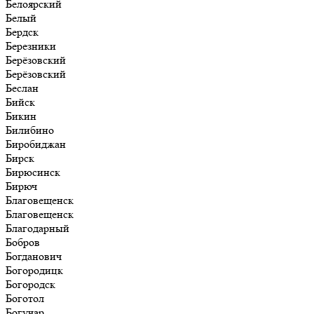
Белоярский
Белый
Бердск
Березники
Берёзовский
Берёзовский
Беслан
Бийск
Бикин
Билибино
Биробиджан
Бирск
Бирюсинск
Бирюч
Благовещенск
Благовещенск
Благодарный
Бобров
Богданович
Богородицк
Богородск
Боготол
Богучар